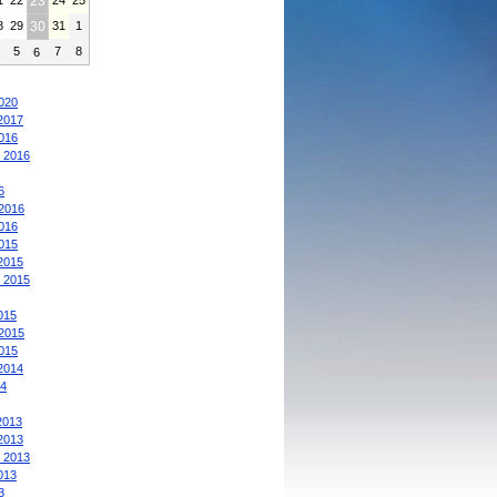
1
22
23
24
25
8
29
30
31
1
4
5
7
8
6
:
020
2017
016
 2016
6
2016
016
015
2015
 2015
015
2015
015
2014
4
2013
2013
 2013
013
3