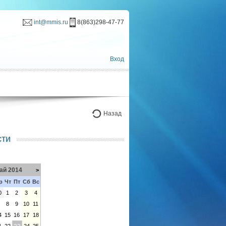
int@mmis.ru
8(863)298-47-77
Вход
Назад
сти
ай 2014
>
р
Чт
Пт
Сб
Вс
0
1
2
3
4
7
8
9
10
11
4
15
16
17
18