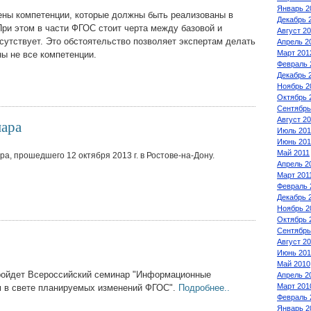
Январь 2
ены компетенции, которые должны быть реализованы в
Декабрь 
ри этом в части ФГОС стоит черта между базовой и
Август 2
тсутствует. Это обстоятельство позволяет экспертам делать
Апрель 2
Март 201
ны не все компетенции.
Февраль 
Декабрь 
Ноябрь 2
Октябрь 
Сентябрь
Август 2
нара
Июль 201
Июнь 201
Май 2011
а, прошедшего 12 октября 2013 г. в Ростове-на-Дону.
Апрель 2
Март 201
Февраль 
Декабрь 
Ноябрь 2
Октябрь 
Сентябрь
Август 2
Июнь 201
Май 2010
 пройдет Всероссийский семинар "Информационные
Апрель 2
Март 201
м в свете планируемых изменений ФГОС".
Подробнее..
Февраль 
Январь 2