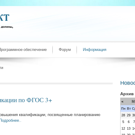
Программное обеспечение
Форум
Информация
ти
Ново
Архив
икации по ФГОС 3+
М
<
Пн
Вт
С
 повышения квалификации, посвященные планированию
28
29
3
Подробнее..
5
6
12
13
1