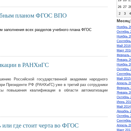
19
20
2
26
27
2
учебным планом ФГОС ВПО
2
3
Месяц
Ноябрь 2
м заполнения всех разделов учебного плана ФГОС
Октябрь 
Ноябрь 2
Сентябрь
Май 2016
Март 201
Февраль 
Январь 2
икации в РАНХиГС
Ноябрь 2
Октябрь 
Сентябрь
Май 2015
шению Российской государственной академии народного
Апрель 2
при Президенте РФ (РАНХиГС) уже в третий раз сотрудники
Февраль 
ы повышения квалификации в области автоматизации
Январь 2
Октябрь 
Июнь 201
Май 2014
Декабрь 
Октябрь 
Сентябрь
 или где стоит черта во ФГОС
Апрель 2
Март 201