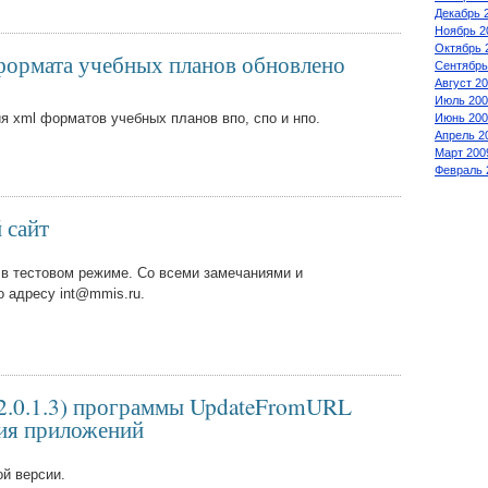
Декабрь 
Ноябрь 2
Октябрь 
формата учебных планов обновлено
Сентябрь
Август 2
Июль 200
 xml форматов учебных планов впо, спо и нпо.
Июнь 200
Апрель 2
Март 200
Февраль 
 сайт
в тестовом режиме. Со всеми замечаниями и
 адресу int@mmis.ru.
(2.0.1.3) программы UpdateFromURL
ния приложений
ой версии.