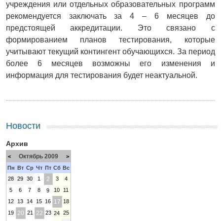
учреждения или отдельных образовательных программ
рекомендуется заключать за 4 – 6 месяцев до
предстоящей аккредитации. Это связано с
формированием планов тестирования, которые
учитывают текущий контингент обучающихся. За период
более 6 месяцев возможны его изменения и
информация для тестирования будет неактуальной.
Новости
Архив
Октябрь 2009
<
>
Пн
Вт
Ср
Чт
Пт
Сб
Вс
28
29
30
1
2
3
4
5
6
7
8
10
11
9
12
13
14
15
16
17
18
19
20
21
22
23
25
24