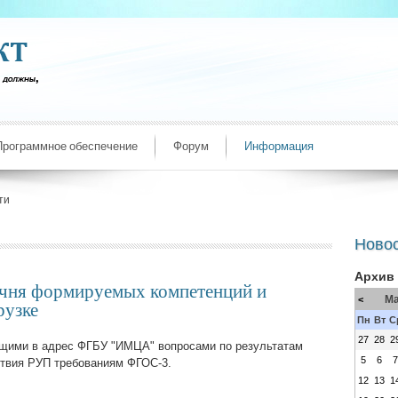
Программное обеспечение
Форум
Информация
ти
Ново
Архив
ечня формируемых компетенций и
Ма
<
рузке
Пн
Вт
С
27
28
2
ющими в адрес ФГБУ "ИМЦА" вопросами по результатам
5
6
ствия РУП требованиям ФГОС-3.
12
13
1