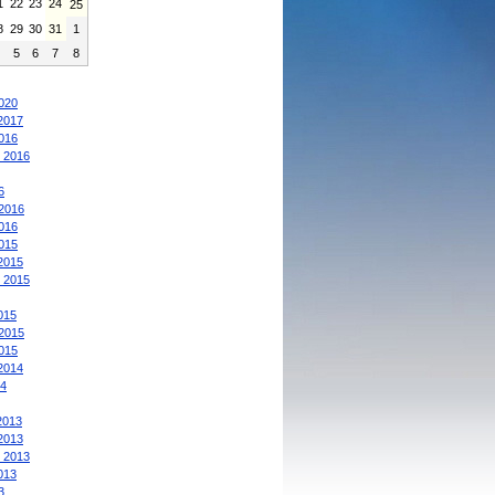
1
22
23
24
25
8
29
30
31
1
4
5
6
7
8
:
020
2017
016
 2016
6
2016
016
015
2015
 2015
015
2015
015
2014
4
2013
2013
 2013
013
3