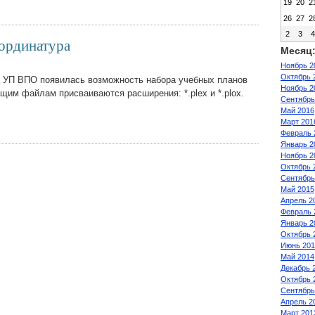
19
20
2
26
27
2
2
3
 ординатура
Месяц
Ноябрь 2
Октябрь 
 УП ВПО появилась возможность набора учебных планов
Ноябрь 2
щим файлам присваиваются расширения: *.plex и *.plox.
Сентябрь
Май 2016
Март 201
Февраль 
Январь 2
Ноябрь 2
Октябрь 
Сентябрь
Май 2015
Апрель 2
Февраль 
Январь 2
Октябрь 
Июнь 201
Май 2014
Декабрь 
Октябрь 
Сентябрь
Апрель 2
Март 201