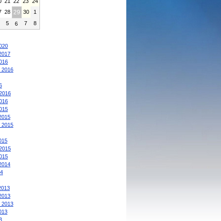
0
21
22
23
24
7
28
29
30
1
4
5
7
8
6
:
020
2017
016
 2016
6
2016
016
015
2015
 2015
015
2015
015
2014
4
2013
2013
 2013
013
3