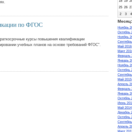
18
19
2
ях.
25
26
2
2
3
Месяц
икации по ФГОС
Ноябрь 2
Октябрь 
Ноябрь 2
 краткосрочные курсы повышения квалификации
Сентябрь
ировании учебных планов на основе требований ФГОС".
Май 2016
Март 201
Февраль 
Январь 2
Ноябрь 2
Октябрь 
Сентябрь
Май 2015
Апрель 2
Февраль 
Январь 2
Октябрь 
Июнь 201
Май 2014
Декабрь 
Октябрь 
Сентябрь
Апрель 2
Март 201