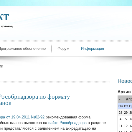
Программное обеспечение
Форум
Информация
ти
Ново
Архив
Рособрнадзора по формату
Апр
<
анов
Пн
Вт
С
28
29
3
ра от 19.04.2011 №02-92
рекомендованная форма
4
5
ебных планов выложена на
сайте Рособрнадзора
в разделе
11
12
1
ии представляются с заявлением на аккредитацию на