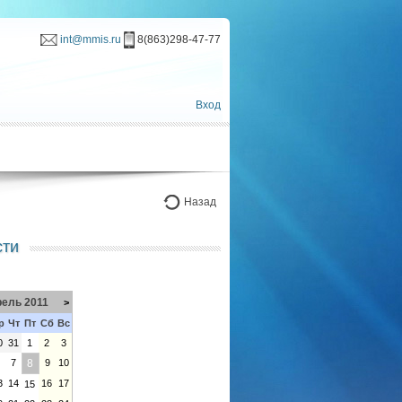
int@mmis.ru
8(863)298-47-77
Вход
Назад
сти
ель 2011
>
р
Чт
Пт
Сб
Вс
0
31
1
2
3
6
7
8
9
10
3
14
16
17
15