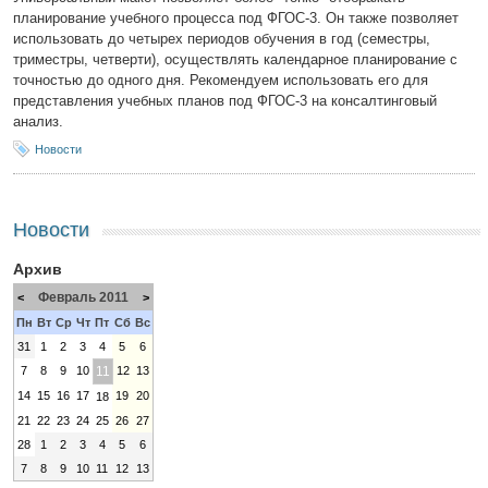
планирование учебного процесса под ФГОС-3. Он также позволяет
использовать до четырех периодов обучения в год (семестры,
триместры, четверти), осуществлять календарное планирование с
точностью до одного дня. Рекомендуем использовать его для
представления учебных планов под ФГОС-3 на консалтинговый
анализ.
Новости
Новости
Архив
Февраль 2011
<
>
Пн
Вт
Ср
Чт
Пт
Сб
Вс
31
1
2
3
4
5
6
7
8
9
10
11
12
13
14
15
16
17
19
20
18
21
22
23
24
25
26
27
28
1
2
3
4
5
6
7
8
9
10
11
12
13