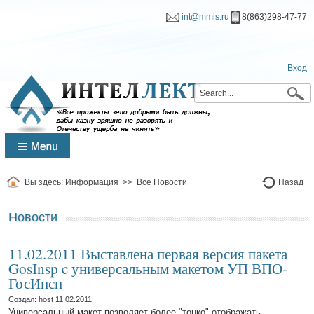
int@mmis.ru
8(863)298-47-77
Вход
Вы здесь:
Информация
>>
Все Новости
Назад
Новости
11.02.2011 Выставлена первая версия пакета
GosInsp c универсальным макетом УП ВПО-
ГосИнсп
Создал: host
11.02.2011
Универсальный макет позволяет более "тонко" отображать