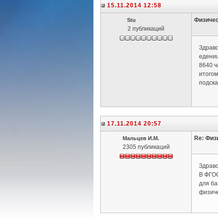
15.11.2014 12:58
Физичес
Stu
2 публикаций
Здравс
едениц
8640 ч
итогом
подска
17.11.2014 20:57
Re: Физ
Мальцев И.М.
2305 публикаций
Здравс
В ФГОС
для ба
физиче