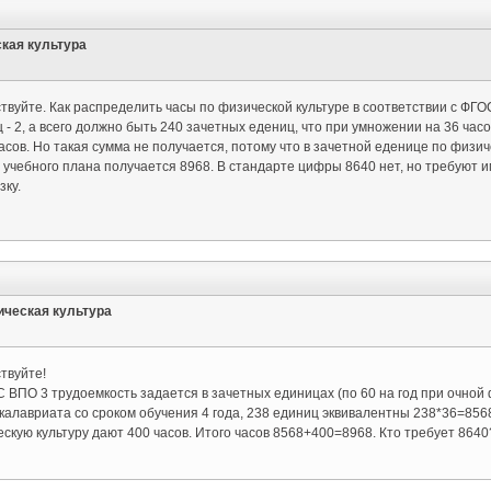
кая культура
твуйте. Как распределить часы по физической культуре в соответствии с ФГО
 - 2, а всего должно быть 240 зачетных едениц, что при умножении на 36 часо
асов. Но такая сумма не получается, потому что в зачетной еденице по физиче
 учебного плана получается 8968. В стандарте цифры 8640 нет, но требуют и
зку.
ическая культура
твуйте!
 ВПО 3 трудоемкость задается в зачетных единицах (по 60 на год при очной
калавриата со сроком обучения 4 года, 238 единиц эквивалентны 238*36=8568
скую культуру дают 400 часов. Итого часов 8568+400=8968. Кто требует 8640