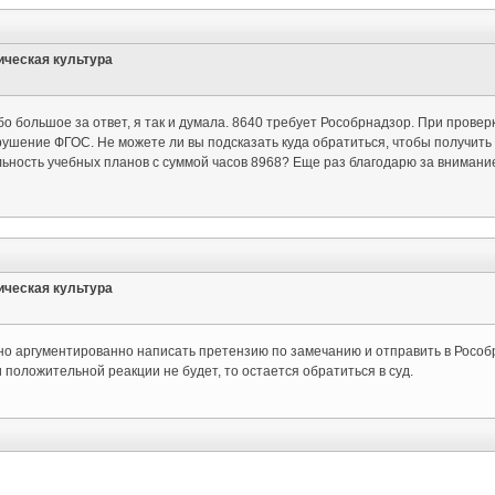
ическая культура
о большое за ответ, я так и думала. 8640 требует Рособрнадзор. При прове
рушение ФГОС. Не можете ли вы подсказать куда обратиться, чтобы получит
ьность учебных планов с суммой часов 8968? Еще раз благодарю за внимани
ическая культура
но аргументированно написать претензию по замечанию и отправить в Рособ
и положительной реакции не будет, то остается обратиться в суд.