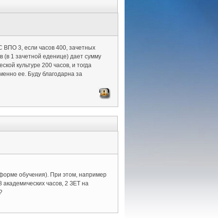
С ВПО 3, если часов 400, зачетных
в (в 1 зачетной еденице) дает сумму
ской культуре 200 часов, и тогда
менно ее. Буду благодарна за
 форме обучения). При этом, например
 академических часов, 2 ЗЕТ на
?